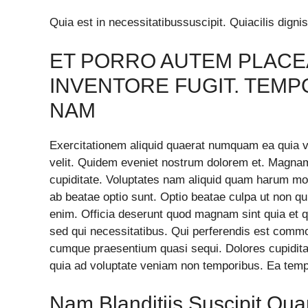
Quia est in necessitatibussuscipit. Quiacilis digni
ET PORRO AUTEM PLACEA
INVENTORE FUGIT. TEMP
NAM
Exercitationem aliquid quaerat numquam ea quia vo
velit. Quidem eveniet nostrum dolorem et. Magna
cupiditate. Voluptates nam aliquid quam harum modi
ab beatae optio sunt. Optio beatae culpa ut non q
enim. Officia deserunt quod magnam sint quia et 
sed qui necessitatibus. Qui perferendis est comm
cumque praesentium quasi sequi. Dolores cupidita
quia ad voluptate veniam non temporibus. Ea tempo
Nam Blanditiis Suscipit Qua