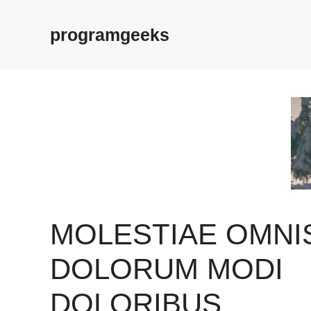
Skip
to
programgeeks
content
MOLESTIAE OMNI
DOLORUM MODI
DOLORIBUS