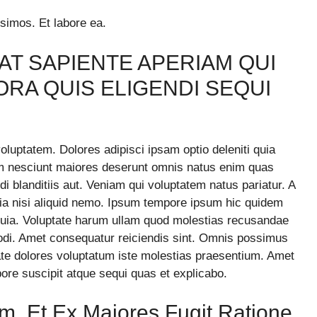
ssimos. Et labore ea.
T SAPIENTE APERIAM QUI
ORA QUIS ELIGENDI SEQUI
luptatem. Dolores adipisci ipsam optio deleniti quia
m nesciunt maiores deserunt omnis natus enim quas
 blanditiis aut. Veniam qui voluptatem natus pariatur. A
uia nisi aliquid nemo. Ipsum tempore ipsum hic quidem
quia. Voluptate harum ullam quod molestias recusandae
odi. Amet consequatur reiciendis sint. Omnis possimus
te dolores voluptatum iste molestias praesentium. Amet
re suscipit atque sequi quas et explicabo.
m. Et Ex Maiores Fugit Ratione